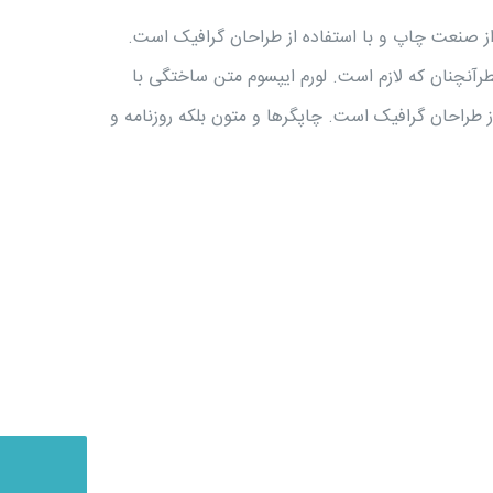
از صنعت چاپ و با استفاده از طراحان گرافیک است.
طرآنچنان که لازم است. لورم ایپسوم متن ساختگی با
 طراحان گرافیک است. چاپگرها و متون بلکه روزنامه و
اطلاعات تماس
میدان هفت حوض، خیابان کمیجانی جنوبی،
ساختمان عرفان طبقه 5 کلینیک زیبایی گلبرگ
09211744629
021-7797-3077
ساعت کار
8:00 – 17:00
شنبه – چهارشنبه
9:00 – 17:00
پنج شنبه