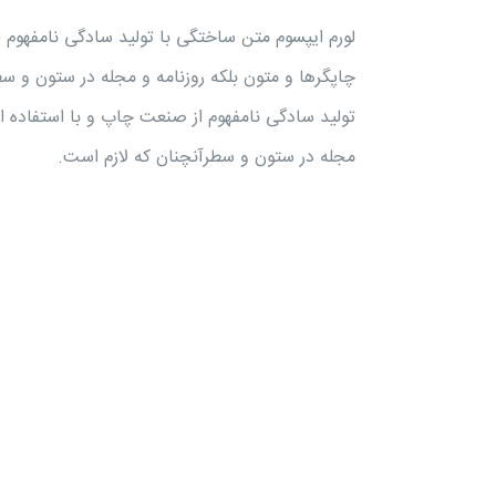
لورم ایپسوم متن ساختگی با تولید سادگی نامفهوم 
چاپگرها و متون بلکه روزنامه و مجله در ستون و س
تولید سادگی نامفهوم از صنعت چاپ و با استفاده از
مجله در ستون و سطرآنچنان که لازم است.
کلینیک گلبرگ در حوزه کاشت مو، زیبایی، جوانسازی و جراحی
های زیبایی بیش از 12 سال سابقه دارد. بهترین و مجهزترین
کلینیک زیبایی در شرق تهران، با بالاترین نرخ مراجعین در
سال 98 و رضایت بالا
ثبت قرار ملاقات