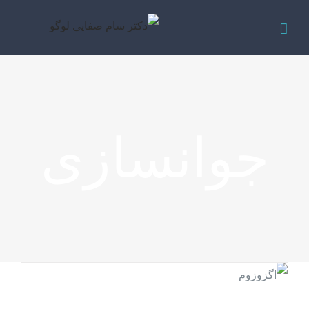
فتن
ه
میدان هفت حوض، خیابان کمیجانی جنوبی، ساختمان
حتوا
عرفان طبقه 5 کلینیک زیبایی گلبرگ
09211744629
021-7797-3077
جوانسازی
ساعت کار
8:00 – 17:00
شنبه – چهارشنبه
9:00 – 17:00
پنج شنبه
10:00 – 14:00
جمعه
گروه‌های پزشکی